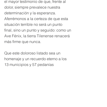
el mayor testimonio de que, frente al 
dolor, siempre prevalece nuestra 
determinación y la esperanza. 
Aferrémonos a la certeza de que esta 
situación terrible no será un punto 
final, sino un punto y seguido: como un 
Ave Fénix, la tierra Tilenense renacerá 
más firme que nunca.
Que este doloroso listado sea un 
homenaje y un recuerdo eterno a los 
13 municipios y 57 pedanías 
tilenenses que sufrieron los embates 
del fuego, para que nunca se olvide el 
coraje de sus vecinos y la historia de 
superación que los acompañará para 
siempre: 
Castrillo de Cabrera
: Castrillo de 