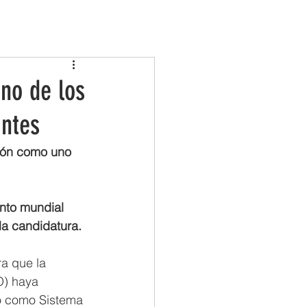
COMARCAS
TURISMO
ACTUALIDAD
no de los
antes
eón como uno 
nto mundial 
la candidatura.
a que la 
O) haya 
o como Sistema 