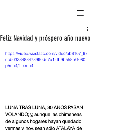
Asociación Montañas del Teleno
Feliz Navidad y próspero año nuevo
https://video.wixstatic.com/video/ab8107_97
ccb0323488478990de7a14fb9b558e/1080
p/mp4/file.mp4
LUNA TRAS LUNA, 30 AÑOS PASAN 
VOLANDO; y, aunque las chimeneas 
de algunos hogares hayan quedado 
yermas y, hoy, sean sólo ATALAYA de 