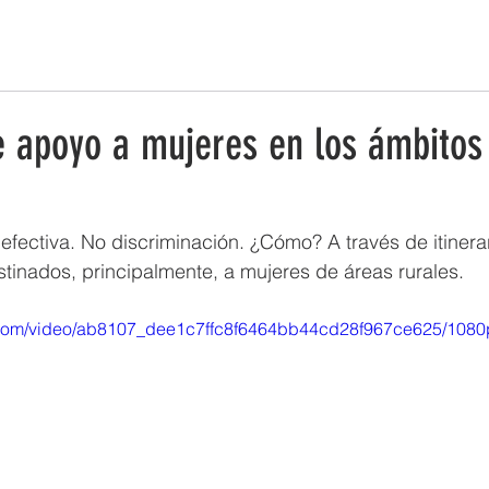
ESTRATEGIA DE EMPRENDIMIENTO MUJER RURAL
PUEBLOS Y 
 apoyo a mujeres en los ámbitos 
efectiva. No discriminación. ¿Cómo? A través de itinerar
stinados, principalmente, a mujeres de áreas rurales.
ic.com/video/ab8107_dee1c7ffc8f6464bb44cd28f967ce625/1080