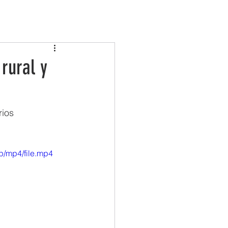
COMARCAS
TURISMO
ACTUALIDAD
rural y
ios 
p/mp4/file.mp4