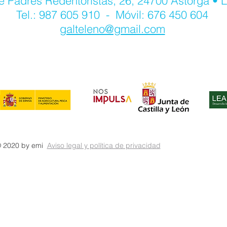
e Padres Redentoristas, 26, 24700 Astorga • 
Tel.: 987 605 910 - Móvil: 676 450 604
galteleno@gmail.com
 2020 by emi
Aviso legal y política de privacidad