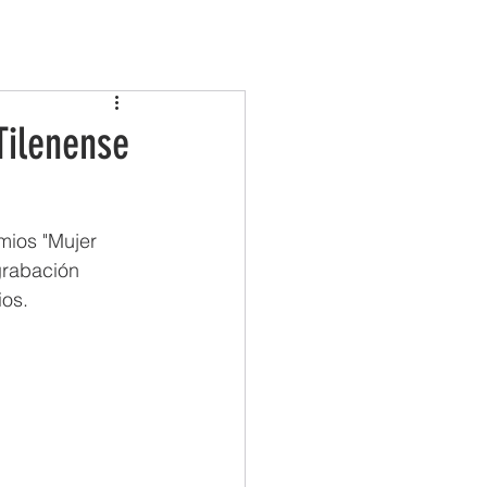
COMARCAS
TURISMO
ACTUALIDAD
Tilenense
mios "Mujer 
grabación 
ios.