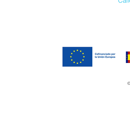
Call
©