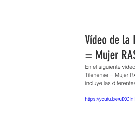
INICIO
LA ASOCIACIÓN
LEADER
Vídeo de la 
= Mujer RA
En el siguiente víde
Tilenense = Mujer R
incluye las diferent
https://youtu.be/uIXCin