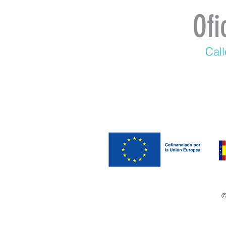
Ofi
Call
©