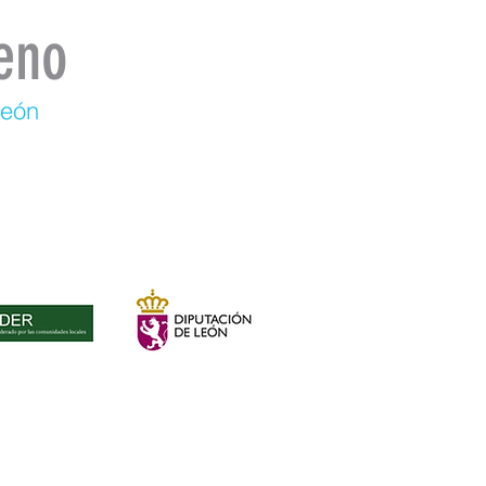
eno
León