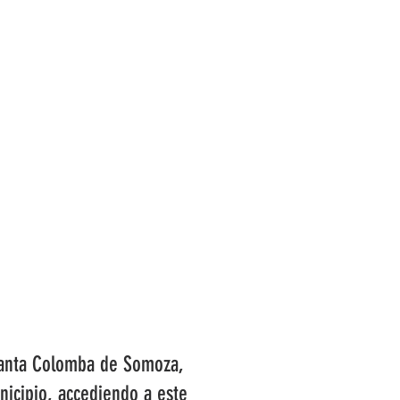
COMARCAS
TURISMO
ACTUALIDAD
 Santa Colomba de Somoza,
nicipio, accediendo a este