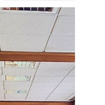
tilenenses para presentar una nueva estrategia
de apoyo al emprendimiento femenino en el
territorio, dar a conocer las oportunidades que
ofrece y crear un espacio de participación,
intercambio y colaboración en Montañas del
Teleno. La jornada tendrá lugar en el Centro
Cultural Ermita del Cristo, de Lagunas de
Somoza, el sábado, 8 de agosto de 2026, con el
siguiente programa: 11:30 h. Recepción de
asistentes. 11:45 h. Inauguraci