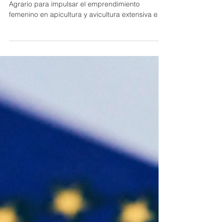
«Teleno Rural LAB: Mujeres,
Apicultura y Avicultura» para
impulsar el emprendimiento
femenino en Montañas del Teleno
La ayuda permitirá diseñar un Espacio Test
Agrario para impulsar el emprendimiento
femenino en apicultura y avicultura extensiva en
Montañas del Teleno. El Grupo de Acción Local
Montañas del Teleno ha obtenido una ayuda de
10.000 euros en la convocatoria 2026 de la Red
de Espacios Test Agrarios (RETA), impulsada en
colaboración con la Fundación Carasso, para
desarrollar el proyecto «Teleno Rural Lab:
Mujeres, Apicultura y Avicultura». La propuesta
ha sido seleccionada dentro