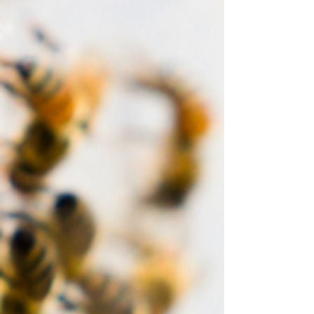
los 44 Grupos de Acción Local de Castilla y León,
abordan con la Consejería de Agricultura los
retos del desarrollo rural y la necesidad de seguir
apoyando herramientas que generan
oportunidades en los territorios. Las redes de
desarrollo rural de Castilla y León —Princal, Rural
Red y Huebra— han mantenido un primer
encuentro de trabajo con el nuevo consejero de
Agricultura, Ganadería, Medio Rural y Política
Ambiental, Joaquín