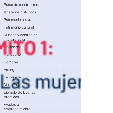
Rutas de senderismo
Itinerarios históricos
Patrimonio natural
Patrimonio cultural
Museos y centros de
interpretación
Hostelería
Transporte
Compras
Astorga
La Bañeza
Mujer Rural
Ejemplo de buenas
prácticas
Ayudas al
emprendimiento