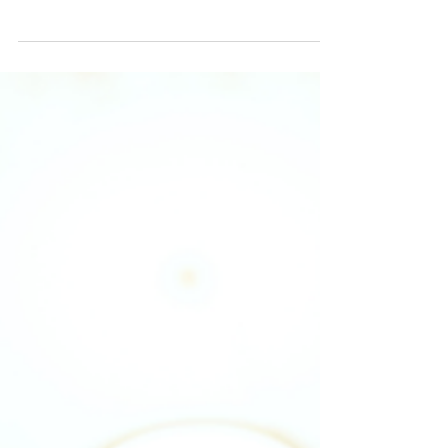
las-mujeres-emprendedoras-desmontados-con-
datos