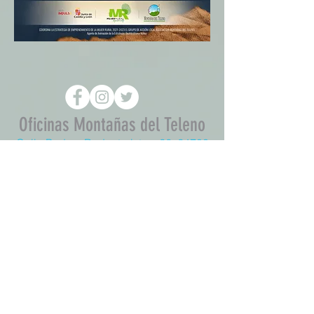
Oficinas Montañas del Teleno
Calle Padres Redentoristas, 26, 24700
Astorga • León
Tel.: 987 605 910 - Móvil: 676 450 604
galteleno@gmail.com
© 2020 by emi
Aviso legal y política de privacidad