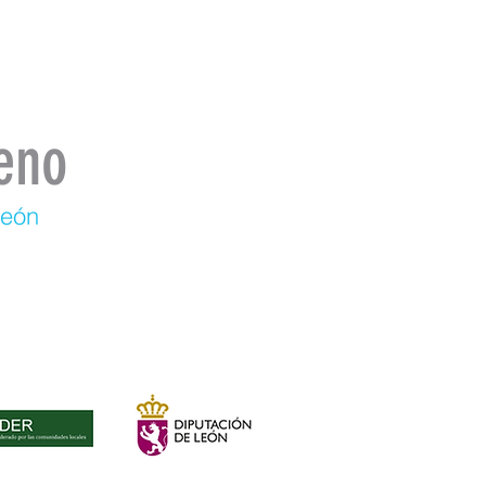
eno
León