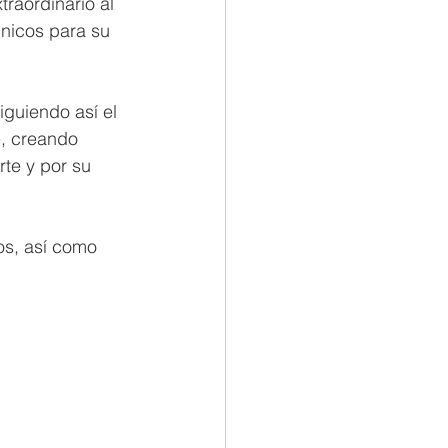
raordinario al 
nicos para su 
guiendo así el 
e, creando 
te y por su 
os, así como 