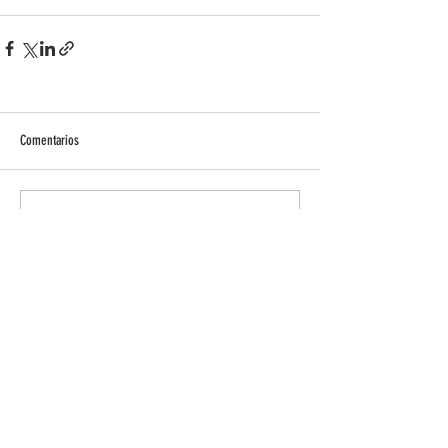
Comentarios
Escribir un comentario...
Oficinas Montañas del Teleno
Calle Padres Redentoristas, 26, 24700
Astorga • León
Tel.: 987 605 910 - Móvil: 676 450 604