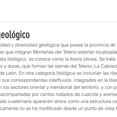
ESTRATEGIA DE EMPRENDIMIENTO MUJER RURAL
PUEBLOS Y 
geológico
idad y diversidad geológica que posee la provincia de 
s que integran Montañas del Teleno estarían localizada
ta litológico, se conoce como la Iberia silícea. Se trata
s y duras, que forman las sierras del Teleno, La Cabrer
 León. En otra categoría litológica se incluirían las ri
 sus correspondientes interfluvios, integrados en la Iberi
 los sectores oriental y meridional del territorio, y con
as acompañadas por cantos rodados de cuarcita y arenisc
o cuaternario aparecen ahora como una estructura cas
icamente no se ha modificado desde un punto de vista t