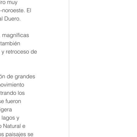
iro muy 
-noroeste. El 
al Duero.
, magníficas 
 también 
 y retroceso de 
ión de grandes 
ovimiento 
trando los 
se fueron 
igera 
 lagos y 
 Natural e 
os paisajes se 