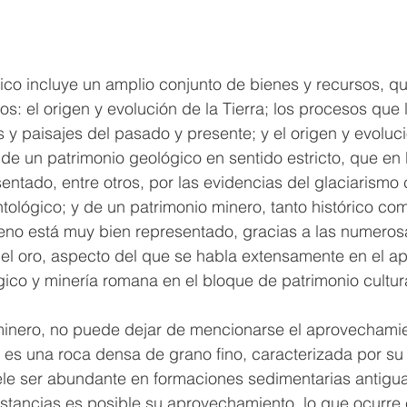
ico incluye un amplio conjunto de bienes y recursos, qu
os: el origen y evolución de la Tierra; los procesos que 
 y paisajes del pasado y presente; y el origen y evoluci
de un patrimonio geológico en sentido estricto, que en
sentado, entre otros, por las evidencias del glaciarismo 
tológico; y de un patrimonio minero, tanto histórico com
leno está muy bien representado, gracias a las numeros
el oro, aspecto del que se habla extensamente en el ap
ico y minería romana en el bloque de patrimonio cultura
 minero, no puede dejar de mencionarse el aprovechamie
ra es una roca densa de grano fino, caracterizada por su
le ser abundante en formaciones sedimentarias antigua
stancias es posible su aprovechamiento, lo que ocurre 