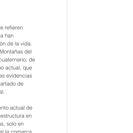
e refieren 
la han 
ón de la vida. 
 Montañas del 
cuaternario; de 
o actual, que 
as evidencias 
artado de 
l.
nto actual de 
 estructura en 
s, solo en 
el la comarca 