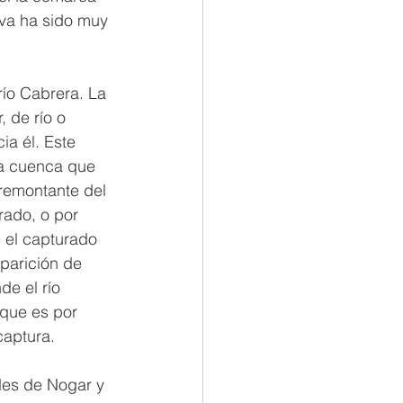
iva ha sido muy 
río Cabrera. La 
 de río o 
a él. Este 
la cuenca que 
 remontante del 
rado, o por 
 el capturado 
parición de 
e el río 
que es por 
captura.
ades de Nogar y 