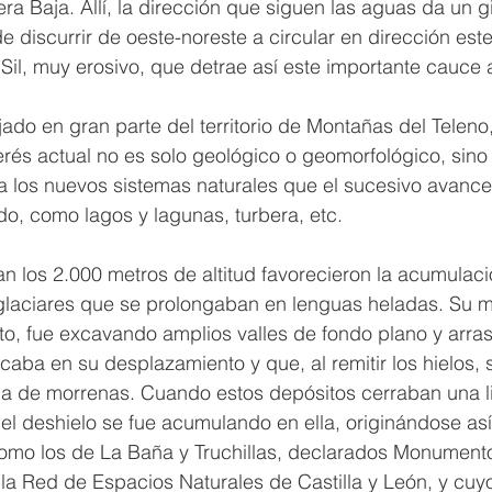
a Baja. Allí, la dirección que siguen las aguas da un g
discurrir de oeste-noreste a circular en dirección este
l Sil, muy erosivo, que detrae así este importante cauce 
jado en gran parte del territorio de Montañas del Teleno
erés actual no es solo geológico o geomorfológico, sino
a los nuevos sistemas naturales que el sucesivo avance
do, como lagos y lagunas, turbera, etc.
 los 2.000 metros de altitud favorecieron la acumulac
 glaciares que se prolongaban en lenguas heladas. Su m
o, fue excavando amplios valles de fondo plano y arras
caba en su desplazamiento y que, al remitir los hielos, 
a de morrenas. Cuando estos depósitos cerraban una l
el deshielo se fue acumulando en ella, originándose así
como los de La Baña y Truchillas, declarados Monumento
 la Red de Espacios Naturales de Castilla y León, y cuy