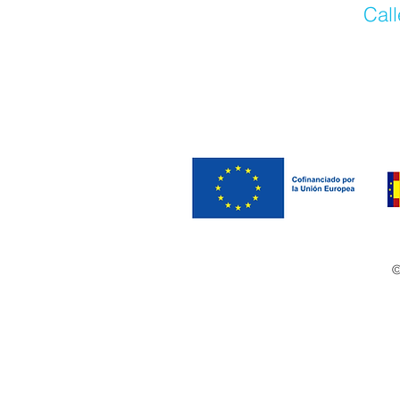
Call
©