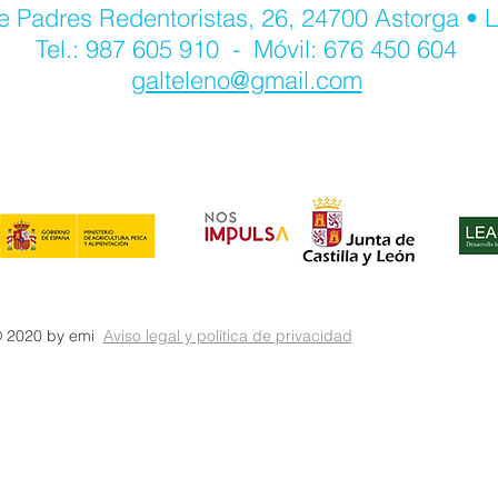
e Padres Redentoristas, 26, 24700 Astorga • 
Tel.: 987 605 910 - Móvil: 676 450 604
galteleno@gmail.com
 2020 by emi
Aviso legal y política de privacidad