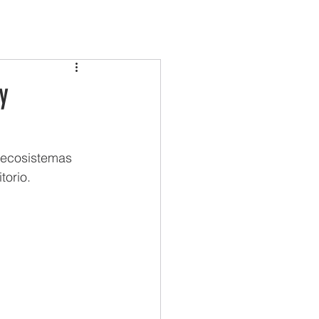
COMARCAS
TURISMO
ACTUALIDAD
y
oecosistemas 
torio.