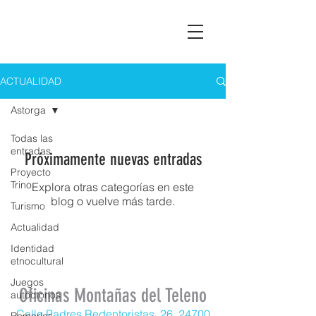
Asociación Montañas del Teleno
ACTUALIDAD
Astorga
Todas las
entradas
Próximamente nuevas entradas
Proyecto
Trino
Explora otras categorías en este
blog o vuelve más tarde.
Turismo
Actualidad
Identidad
etnocultural
Juegos
Oficinas Montañas del Teleno
autóctonos
Calle Padres Redentoristas, 26, 24700