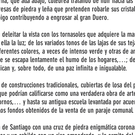
erna, que allá abajo, culebrea tratando de huir hacia las
esas de piedra y leña que pretenden robarle sus cristal
bigo contribuyendo a engrosar al gran Duero.
 deleitar la vista con los tornasoles que adquiere la m
ella la luz; de los variados tonos de las lajas de sus te
erentes colores, a veces de intenso verde y otras de am
que se escapa lentamente el humo de los hogares,…; d
can y, sobre todo, de una paz infinita e inigualable.
de construcciones tradicionales, cubiertas de losa del 
e podrían calificarse como una verdadera obra de arte;
hornos,… y hasta su antigua escuela levantada por acue
los fondos obtenidos de la venta de un paraje comunal.
 de Santiago con una cruz de piedra enigmática coronan