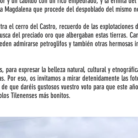
yor y un cabildo con un rico empedrado, y la ermita del
e la Magdalena que procede del despoblado del mismo 
tra el cerro del Castro, recuerdo de las explotaciones
 busca del preciado oro que albergaban estas tierras. Ca
eden admirarse petroglifos y también otras hermosas in
 para expresar la belleza natural, cultural y etnográ
s. Por eso, os invitamos a mirar detenidamente las foto
 de que daréis gustosos vuestro voto para que este añ
los Tilenenses más bonitos.