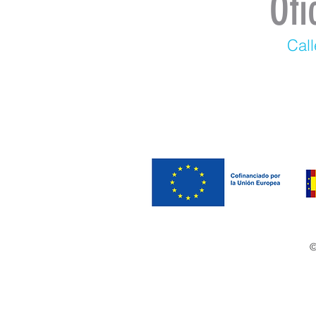
Ofi
Call
©