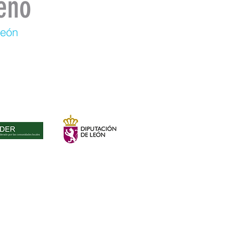
eno
León