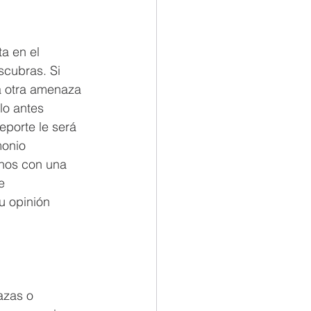
a en el 
cubras. Si 
a otra amenaza 
lo antes 
eporte le será 
monio 
enos con una 
e 
u opinión 
azas o 