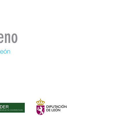
eno
León