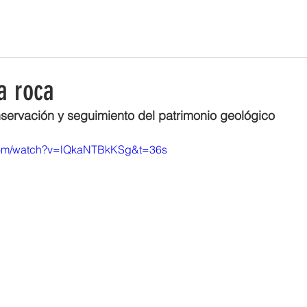
ESTRATEGIA DE EMPRENDIMIENTO MUJER RURAL
PUEBLOS Y 
a roca
onservación y seguimiento del patrimonio geológico
.com/watch?v=lQkaNTBkKSg&t=36s