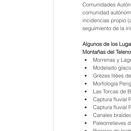
Comunidades Autónom
comunidad autónoma 
incidencias propio (
seguimiento de la in
Algunos de los Lugar
Montañas del Teleno
Morrenas y Lag
Modelado glacia
Grèzes litèes d
Morfología Perig
Las Torcas de Ba
Captura fluvial 
Captura fluvial 
Canales braided
Paleorrelieves d
Pizarras de tech