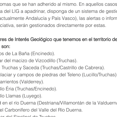
as que se han adherido al mismo. En aquellos casos 
del LIG a apadrinar, disponga de un sistema de gesti
actualmente Andalucía y País Vasco), las alertas o info
iciativa, serán gestionados directamente por estas.
es de Interés Geológico que tenemos en el territorio de
 son:
os de La Baña (Encinedo).
r del macizo de Vizcodillo (Truchas).
e Truchas y Saceda (Truchas/Castrillo de Cabrera).
laciar y campos de piedras del Teleno (Lucillo/Truchas)
rrientos (Valderrey).
Río Éria (Truchas/Encinedo).
Río Llamas (Luyego).
 en el río Duerna (Destriana/Villamontán de la Valduern
el Carbonífero del Valle del Río Duerna.
ar del Sinclinal de Truchas.