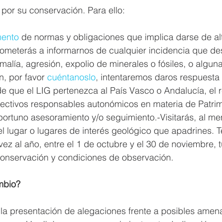
por su conservación. Para ello:
mento
 de normas y obligaciones que implica darse de alt
meterás a informarnos de cualquier incidencia que des
alía, agresión, expolio de minerales o fósiles, o algun
, por favor 
cuéntanoslo
, intentaremos daros respuesta 
de que el LIG pertenezca al País Vasco o Andalucía, el r
spectivos responsables autonómicos en materia de Patri
portuno asesoramiento y/o seguimiento.-Visitarás, al m
el lugar o lugares de interés geológico que apadrines. T
z al año, entre el 1 de octubre y el 30 de noviembre, t
conservación y condiciones de observación.
mbio?
la presentación de alegaciones frente a posibles amen