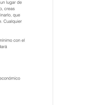
un lugar de 
o, creas 
narlo, que 
. Cualquier 
mínimo con el
dará 
 económico 