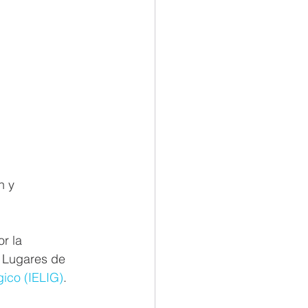
n y 
r la 
 Lugares de 
gico (IELIG)
.