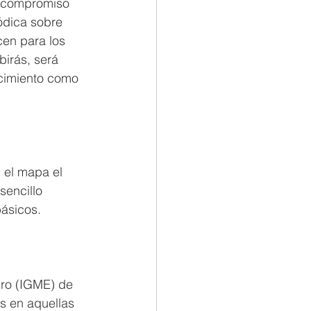
y compromiso 
ódica sobre 
en para los 
irás, será 
ocimiento como 
 el mapa el 
 sencillo 
básicos.
ero (IGME) de 
s en aquellas 