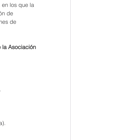
en los que la 
ón de 
rmes de 
 la Asociación 
.
a).