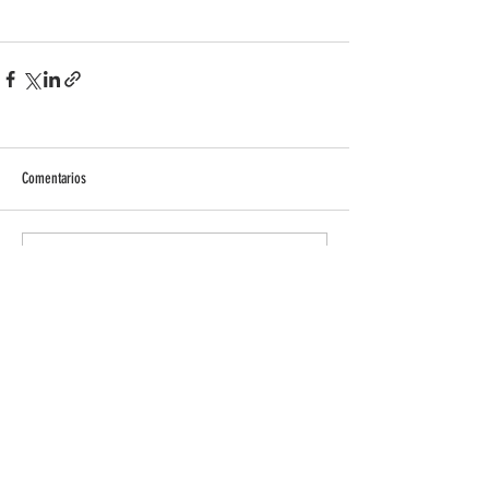
Comentarios
Escribir un comentario...
Oficinas Montañas del Teleno
Calle Padres Redentoristas, 26, 24700
Astorga • León