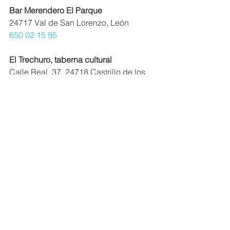
Bar Merendero El Parque
24717 Val de San Lorenzo, León
650 02 15 95
El Trechuro, taberna cultural
Calle Real, 37, 24718 Castrillo de los 
Polvazares, León
Restaurante cantina de Doralina
Calle Cristo, 13, 24724 Molinaferrera, 
León
987 63 11 23
La Candela
LE-6304, s/n, 24722 Rabanal del 
Camino, León
987 69 18 10