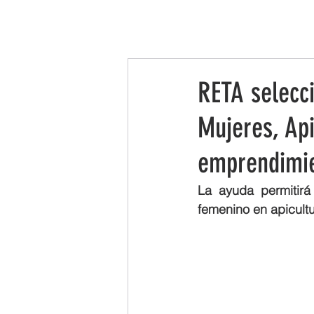
INICIO
LA ASOCIACIÓN
LEADER
RETA selecc
Mujeres, Api
emprendimie
La ayuda permitirá
femenino en apicultu