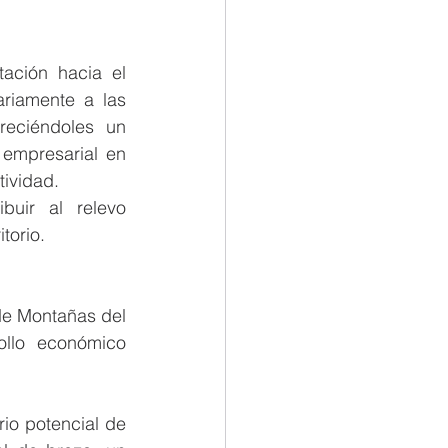
ación hacia el 
riamente a las 
reciéndoles un 
empresarial en 
tividad.
uir al relevo 
torio.
de Montañas del 
llo económico 
io potencial de 