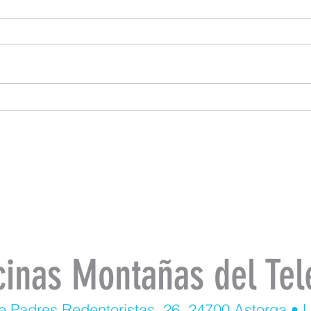
cinas Montañas del Tel
e Padres Redentoristas, 26, 24700 Astorga • 