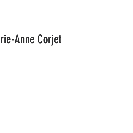
ESTRATEGIA DE EMPRENDIMIENTO MUJER RURAL
PUEBLOS Y 
rie-Anne Corjet