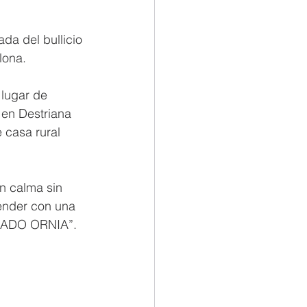
da del bullicio 
lona.
 lugar de 
en Destriana 
 casa rural 
on calma sin 
render con una 
LMADO ORNIA”.