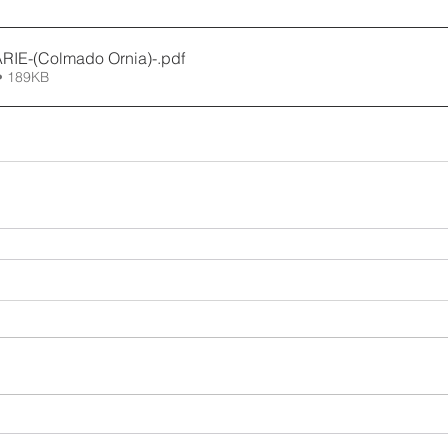
IE-(Colmado Ornia)-
.pdf
• 189KB