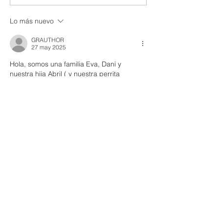
Lo más nuevo
GRAUTHOR
27 may 2025
Hola, somos una familia Eva, Dani y 
nuestra hija Abril ( y nuestra perrita 
"Boira"). Estamos buscando un cambio en 
nuestra vida y hemos visto que hay 
posibilidades de vivir en el campo. Somos 
amantes de los animales y de la montaña, 
por lo que nos gustaría saber que 
opciones tenemos.
Gracias por vuestro tiempo.
Un abrazo
Me gusta
Reaccionar