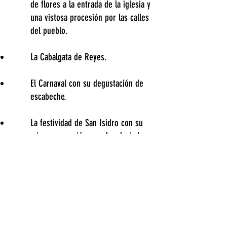
de flores a la entrada de la iglesia y
una vistosa procesión por las calles
del pueblo.
La Cabalgata de Reyes.
El Carnaval con su degustación de
escabeche.
La festividad de San Isidro con su
misa y procesión para bendecir los
campos, seguida de la comida de
hermandad.
El patrón, San Pedro, se festeja 29
de junio sin que falte el “canto del
ramo”.