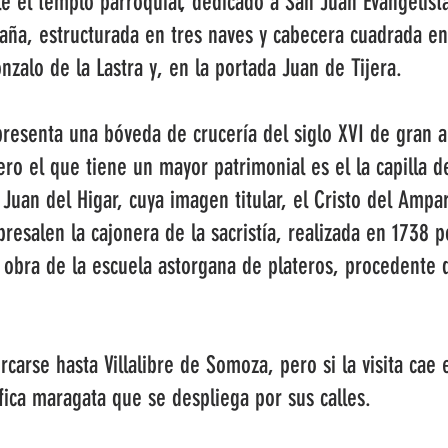
ble el templo parroquial, dedicado a San Juan Evangelis
aña, estructurada en tres naves y cabecera cuadrada en
zalo de la Lastra y, en la portada Juan de Tijera.
al presenta una bóveda de crucería del siglo XVI de gran 
pero el que tiene un mayor patrimonial es el la capilla d
 Juan del Higar, cuya imagen titular, el Cristo del Ampa
resalen la cajonera de la sacristía, realizada en 1738 p
l, obra de la escuela astorgana de plateros, procedente
carse hasta Villalibre de Somoza, pero si la visita cae 
fica maragata que se despliega por sus calles.