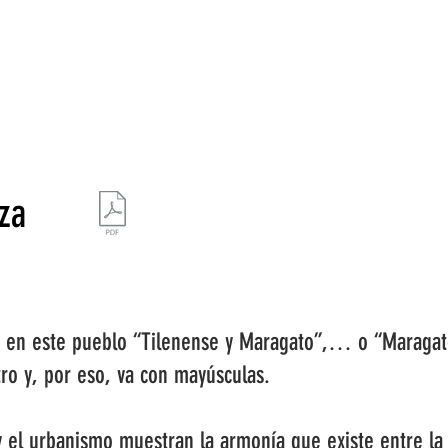
ESTRATEGIA DE EMPRENDIMIENTO MUJER RURAL
PUEBLOS Y 
za
e en este pueblo “Tilenense y Maragato”,… o “Maragato
tro y, por eso, va con mayúsculas.
y el urbanismo muestran la armonía que existe entre la