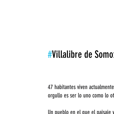
INICIO
LA ASOCIACIÓN
LEADER
#
Villalibre de Somo
47 habitantes viven actualment
orgullo es ser lo uno como lo o
Un pueblo en el que el paisaje 