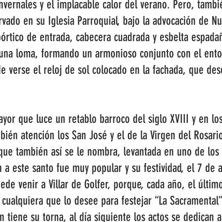
 invernales y el implacable calor del verano. Pero, tamb
rvado en su Iglesia Parroquial, bajo la advocación de Nu
pórtico de entrada, cabecera cuadrada y esbelta espadañ
 una loma, formando un armonioso conjunto con el ento
e verse el reloj de sol colocado en la fachada, que des
Mayor que luce un retablo barroco del siglo XVIII y en lo
n atención los San José y el de la Virgen del Rosario
 también así se le nombra, levantada en uno de los 
ón a este santo fue muy popular y su festividad, el 7 de
ede venir a Villar de Golfer, porque, cada año, el últi
 y cualquiera que lo desee para festejar “La Sacramenta
 tiene su torna, al día siguiente los actos se dedican a