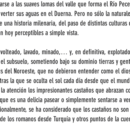
tarse a las suaves lomas del valle que forma el Río Pec
erter sus aguas en el Duerna. Pero no sólo la naturalez
de una historia milenaria, del paso de distintas cultura
n hoy perceptibles a simple vista.
volteado, lavado, minado,… y, en definitiva, explotado
el subsuelo, sometiendo bajo su dominio tierras y gen
bus del Noroeste, que no debieron entender como el di
y tras la que se oculta el sol cada día desde que el mu
la atención los impresionantes castaños que abrazan co
que es una delicia pasear o simplemente sentarse a ve
icionalmente, se ha considerado que los castaños no so
de los romanos desde Turquía y otros puntos de la cue