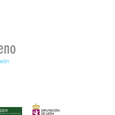
eno
León