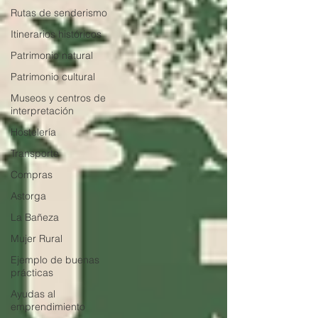
Rutas de senderismo
Itinerarios históricos
Patrimonio natural
Patrimonio cultural
Museos y centros de
interpretación
Hostelería
Transporte
Compras
Astorga
La Bañeza
Mujer Rural
Ejemplo de buenas
prácticas
Ayudas al
emprendimiento