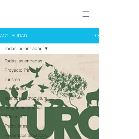
Asociación Montañas del Teleno
ACTUALIDAD
Todas las entradas
Todas las entradas
Proyecto Trino
Turismo
Actualidad
Identidad etnocultural
Juegos autóctonos
Romerías
Tradiciones
Recorridos temáticos