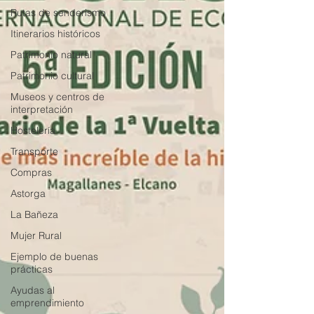
Rutas de senderismo
Itinerarios históricos
Patrimonio natural
Patrimonio cultural
Museos y centros de
interpretación
Hostelería
Transporte
Compras
Astorga
La Bañeza
Mujer Rural
Ejemplo de buenas
prácticas
Ayudas al
emprendimiento