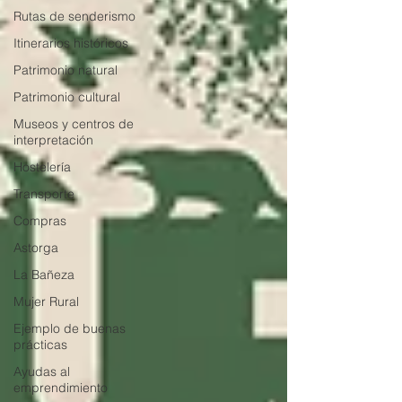
Rutas de senderismo
Itinerarios históricos
Patrimonio natural
Patrimonio cultural
Museos y centros de
interpretación
Hostelería
Transporte
Compras
Astorga
La Bañeza
Mujer Rural
Ejemplo de buenas
prácticas
Ayudas al
emprendimiento