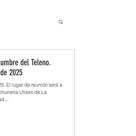
COMARCAS
TURISMO
ACTUALIDAD
cumbre del Teleno.
 de 2025
. El lugar de reunión será a
churrería Ulises de La
d...