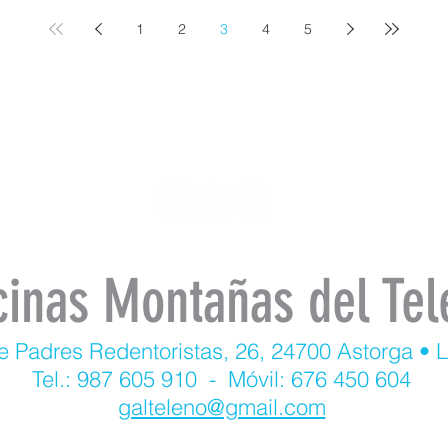
1
2
3
4
5
cinas Montañas del Tel
e Padres Redentoristas, 26, 24700 Astorga • 
Tel.: 987 605 910 - Móvil: 676 450 604
galteleno@gmail.com