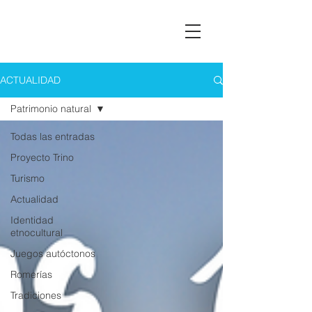
Asociación Montañas del Teleno
ACTUALIDAD
Patrimonio natural
Todas las entradas
Proyecto Trino
Turismo
Actualidad
Identidad
etnocultural
Juegos autóctonos
Romerías
Tradiciones