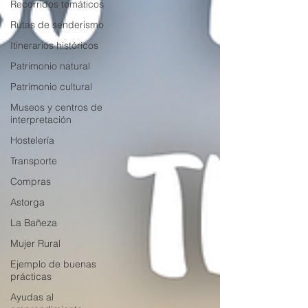
Recorridos temáticos
Rutas de senderismo
Itinerarios históricos
Patrimonio natural
Patrimonio cultural
Museos y centros de
interpretación
Hostelería
Transporte
Compras
Astorga
La Bañeza
Mujer Rural
Ejemplo de buenas
prácticas
Ayudas al