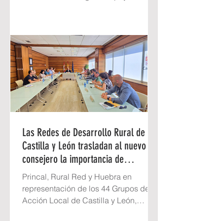
emprendimiento femenino en el
territorio, dar a conocer las
oportunidades que ofrece y crear un
espacio de participación, intercambio
y colaboración en Montañas del
Teleno. La jornada tendrá lugar en el
Centro Cultural Ermita del Cristo, de
Lagunas de Somoza, el sábado, 8 de
agosto de 2026, con el siguiente
programa: 11:30 h. Recepción de
asistentes. 11:45 h. Inauguraci
Las Redes de Desarrollo Rural de
Castilla y León trasladan al nuevo
consejero la importancia de
mantener y reforzar el modelo
Princal, Rural Red y Huebra en
Leader
representación de los 44 Grupos de
Acción Local de Castilla y León,
abordan con la Consejería de