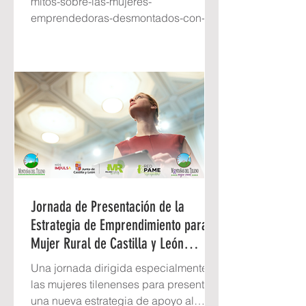
mitos-sobre-las-mujeres-
emprendedoras-desmontados-con-
datos
Jornada de Presentación de la
Estrategia de Emprendimiento para la
Mujer Rural de Castilla y León
(2025-2027) Mujeres Tilenenses.
Una jornada dirigida especialmente a
Mujeres que dejan huella
las mujeres tilenenses para presentar
una nueva estrategia de apoyo al