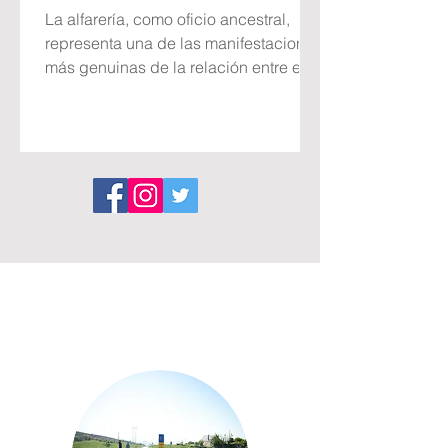
La alfarería, como oficio ancestral,
representa una de las manifestaciones
más genuinas de la relación entre el
hombre y su entorno. Este arte ha
permitido transformar la tierra en
objetos útiles y bellos cargados de
simbolismo y tradición. Jiménez de
Jamuz (municipio de Santa Elena de
Jamuz) es el único centro alfarero
tradicional que sobrevive en la
provincia de León. La primera
documentación que existe sobre su
alfarería data de mediados del siglo
XVII. En Jiménez de Jamuz